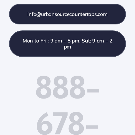
info@urbansourcecountertops.com
Mon to Fri : 9 am – 5 pm, Sat: 9 am – 2
pm
888-
678-