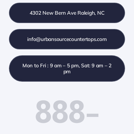
4302 New Bern Ave Raleigh, NC
info@urbansourcecountertops.com
Mon to Fri : 9 am – 5 pm, Sat: 9 am – 2
pm
888-