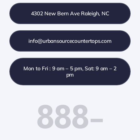
4302 New Bern Ave Raleigh, NC
info@urbansourcecountertops.com
Mon to Fri : 9 am – 5 pm, Sat: 9 am – 2
pm
888-